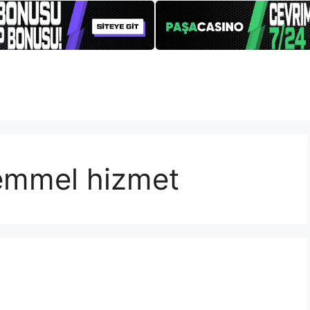
emmel hizmet