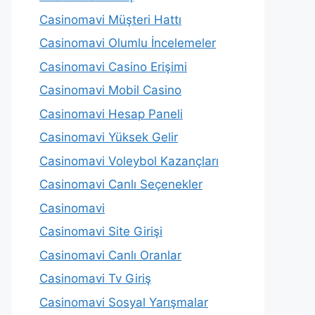
Casinomavi Müşteri Hattı
Casinomavi Olumlu İncelemeler
Casinomavi Casino Erişimi
Casinomavi Mobil Casino
Casinomavi Hesap Paneli
Casinomavi Yüksek Gelir
Casinomavi Voleybol Kazançları
Casinomavi Canlı Seçenekler
Casinomavi
Casinomavi Site Girişi
Casinomavi Canlı Oranlar
Casinomavi Tv Giriş
Casinomavi Sosyal Yarışmalar