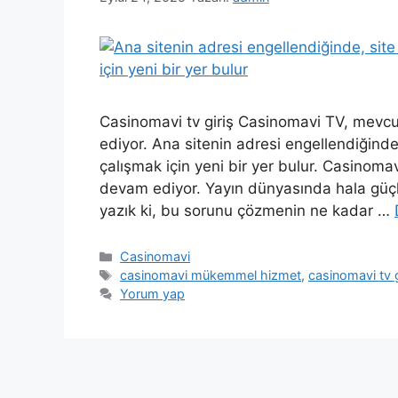
Casinomavi tv giriş Casinomavi TV, mevc
ediyor. Ana sitenin adresi engellendiğinde
çalışmak için yeni bir yer bulur. Casinoma
devam ediyor. Yayın dünyasında hala güçle
yazık ki, bu sorunu çözmenin ne kadar …
Kategoriler
Casinomavi
Etiketler
casinomavi mükemmel hizmet
,
casinomavi tv g
Yorum yap