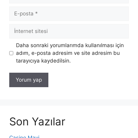
E-
posta
İnternet
sitesi
Daha sonraki yorumlarımda kullanılması için
adım, e-posta adresim ve site adresim bu
tarayıcıya kaydedilsin.
Son Yazılar
Casino Mavi