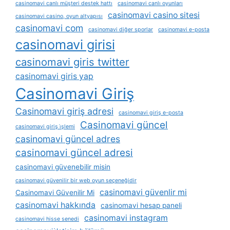
casinomavi canlı müşteri destek hattı
casinomavi canlı oyunları
casinomavi casino sitesi
casinomavi casino, oyun altyapısı
casinomavi com
casinomavi diğer sporlar
casinomavi e-posta
casinomavi girisi
casinomavi giris twitter
casinomavi giris yap
Casinomavi Giriş
Casinomavi giriş adresi
casinomavi giriş e-posta
Casinomavi güncel
casinomavi giriş i̇şlemi
casinomavi güncel adres
casinomavi güncel adresi
casinomavi güvenebilir misin
casinomavi güvenilir bir web oyun seçeneğidir
casinomavi güvenlir mi
Casinomavi Güvenilir Mi
casinomavi hakkında
casinomavi hesap paneli
casinomavi instagram
casinomavi hisse senedi