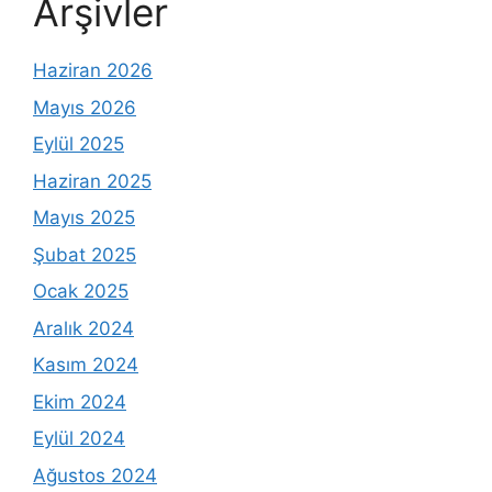
Arşivler
Haziran 2026
Mayıs 2026
Eylül 2025
Haziran 2025
Mayıs 2025
Şubat 2025
Ocak 2025
Aralık 2024
Kasım 2024
Ekim 2024
Eylül 2024
Ağustos 2024