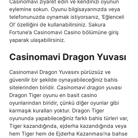
Casinomavi ziyaret edin ve kendinizi oyunun
eylemine sokun. Oyunu bilgisayarınızda veya
telefonunuzda oynamak istiyorsanız, ‘Eğlenceli
Ol’ özelliğini de kullanabilirsiniz. Sakura
Fortune’a Casinomavi Casino bölümüne giriş
yaparak ulaşabilirsiniz.
Casinomavi Dragon Yuvası
Casinomavi Dragon Yuvasını pürüzsüz ve
güvenilir bir şekilde oynayabileceğiniz bahis
sitelerinden biridir.
Casinomavi dragon yuvası
Dragon Tiger oyunu en basit casino
oyunlarından biridir, çünkü diğer oyunlar gibi
karmaşık kuralları yoktur. Dragon Tiger
oyununda yapabileceğiniz farklı bahis türleri var,
Tiger kazandığında, ejderha kazandığında veya
hem Tiger hem de Ejderha Kazanması’na bahse