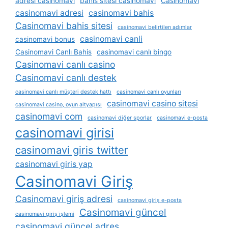
adresi casinomavi
bahis sitesi casinomavi
Casinomavi
casinomavi adresi
casinomavi bahis
Casinomavi bahis sitesi
casinomavi belirtilen adımlar
casinomavi canli
casinomavi bonus
Casinomavi Canlı Bahis
casinomavi canlı bingo
Casinomavi canlı casino
Casinomavi canlı destek
casinomavi canlı müşteri destek hattı
casinomavi canlı oyunları
casinomavi casino sitesi
casinomavi casino, oyun altyapısı
casinomavi com
casinomavi diğer sporlar
casinomavi e-posta
casinomavi girisi
casinomavi giris twitter
casinomavi giris yap
Casinomavi Giriş
Casinomavi giriş adresi
casinomavi giriş e-posta
Casinomavi güncel
casinomavi giriş i̇şlemi
casinomavi güncel adres