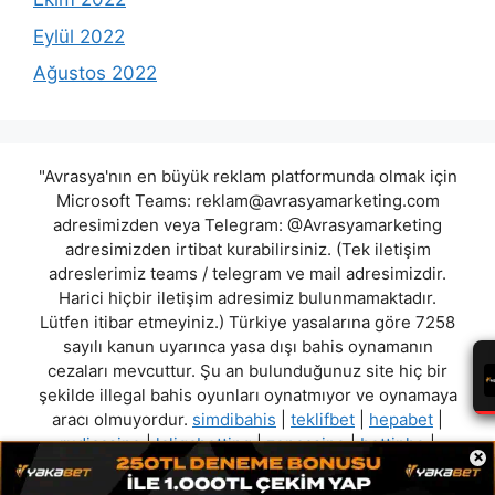
Eylül 2022
Ağustos 2022
"Avrasya'nın en büyük reklam platformunda olmak için
Microsoft Teams:
reklam@avrasyamarketing.com
adresimizden veya Telegram: @Avrasyamarketing
adresimizden irtibat kurabilirsiniz. (Tek iletişim
adreslerimiz teams / telegram ve mail adresimizdir.
Harici hiçbir iletişim adresimiz bulunmamaktadır.
Lütfen itibar etmeyiniz.) Türkiye yasalarına göre 7258
sayılı kanun uyarınca yasa dışı bahis oynamanın
cezaları mevcuttur. Şu an bulunduğunuz site hiç bir
şekilde illegal bahis oyunları oynatmıyor ve oynamaya
aracı olmuyordur.
simdibahis
|
teklifbet
|
hepabet
|
rudicasino
|
laligabetting
|
zencasino
|
bettinho
|
×
betamiral
"