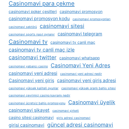
Casinomavi para çekme
casinomavi poker çeşitleri
casinomavi promosyon
casinomavi promosyon kodu
casinomavi promosyonları
casinomavi sitesi
casinomavi sektörü
casinomavi telegram
casinomavi sports nasıl oynanır
Casinomavi tv
casinomavi tv canli maç
casinomavi tv canli maç izle
casinomavi twitter
casinomavi whatsapp
Casinomavi Yeni Adres
casinomavi yabancı casino
casinomavi yeni adresi
casinomavi yeni adresi nedir
Casinomavi yeni giriş
casinomavi yeni giriş adresi
casinomavi yüksek kaliteli oyunlar
casinomavi yüksek oranlı bahis sitesi
casinomavi çevrimiçi casino kavramı nedir
Casinomavi üyelik
casinomavi ücretsiz bahis promosyonu
casinomavi şikayet
casinomavi şirketi
casino sitesi casinomavi
giris adresi casinomavi
güncel adresi casinomavi
girisi casinomavi