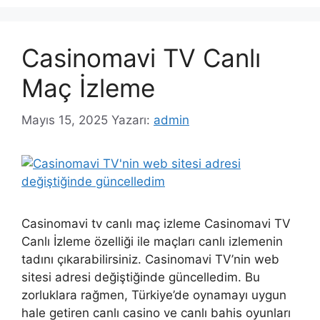
Casinomavi TV Canlı
Maç İzleme
Mayıs 15, 2025
Yazarı:
admin
Casinomavi tv canlı maç izleme Casinomavi TV
Canlı İzleme özelliği ile maçları canlı izlemenin
tadını çıkarabilirsiniz. Casinomavi TV’nin web
sitesi adresi değiştiğinde güncelledim. Bu
zorluklara rağmen, Türkiye’de oynamayı uygun
hale getiren canlı casino ve canlı bahis oyunları