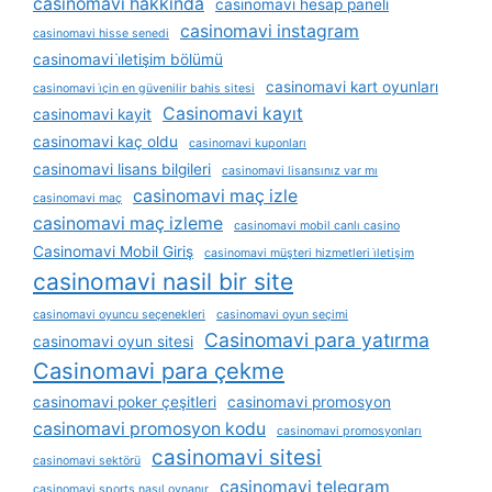
casinomavi hakkında
casinomavi hesap paneli
casinomavi instagram
casinomavi hisse senedi
casinomavi i̇letişim bölümü
casinomavi kart oyunları
casinomavi i̇çin en güvenilir bahis sitesi
Casinomavi kayıt
casinomavi kayit
casinomavi kaç oldu
casinomavi kuponları
casinomavi lisans bilgileri
casinomavi lisansınız var mı
casinomavi maç izle
casinomavi maç
casinomavi maç izleme
casinomavi mobil canlı casino
Casinomavi Mobil Giriş
casinomavi müşteri hizmetleri i̇letişim
casinomavi nasil bir site
casinomavi oyuncu seçenekleri
casinomavi oyun seçimi
Casinomavi para yatırma
casinomavi oyun sitesi
Casinomavi para çekme
casinomavi poker çeşitleri
casinomavi promosyon
casinomavi promosyon kodu
casinomavi promosyonları
casinomavi sitesi
casinomavi sektörü
casinomavi telegram
casinomavi sports nasıl oynanır