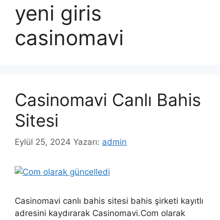
yeni giris
casinomavi
Casinomavi Canlı Bahis
Sitesi
Eylül 25, 2024
Yazarı:
admin
Casinomavi canlı bahis sitesi bahis şirketi kayıtlı
adresini kaydırarak Casinomavi.Com olarak