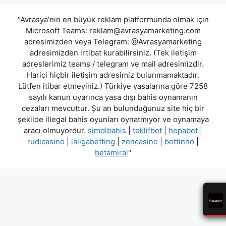
"Avrasya'nın en büyük reklam platformunda olmak için
Microsoft Teams:
reklam@avrasyamarketing.com
adresimizden veya Telegram: @Avrasyamarketing
adresimizden irtibat kurabilirsiniz. (Tek iletişim
adreslerimiz teams / telegram ve mail adresimizdir.
Harici hiçbir iletişim adresimiz bulunmamaktadır.
Lütfen itibar etmeyiniz.) Türkiye yasalarına göre 7258
sayılı kanun uyarınca yasa dışı bahis oynamanın
cezaları mevcuttur. Şu an bulunduğunuz site hiç bir
şekilde illegal bahis oyunları oynatmıyor ve oynamaya
aracı olmuyordur.
simdibahis
|
teklifbet
|
hepabet
|
rudicasino
|
laligabetting
|
zencasino
|
bettinho
|
betamiral
"