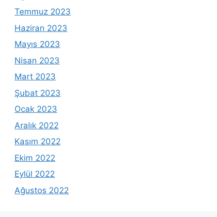
Temmuz 2023
Haziran 2023
Mayıs 2023
Nisan 2023
Mart 2023
Şubat 2023
Ocak 2023
Aralık 2022
Kasım 2022
Ekim 2022
Eylül 2022
Ağustos 2022