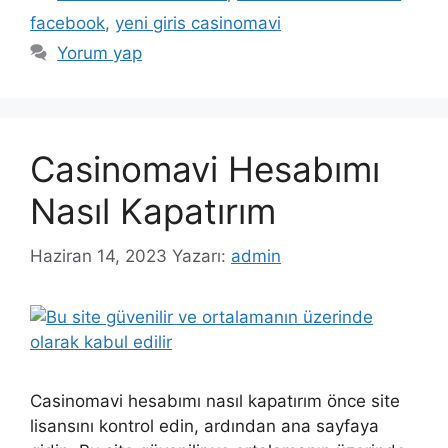
facebook
,
yeni giris casinomavi
Yorum yap
Casinomavi Hesabımı
Nasıl Kapatırım
Haziran 14, 2023
Yazarı:
admin
Casinomavi hesabımı nasıl kapatırım önce site
lisansını kontrol edin, ardından ana sayfaya