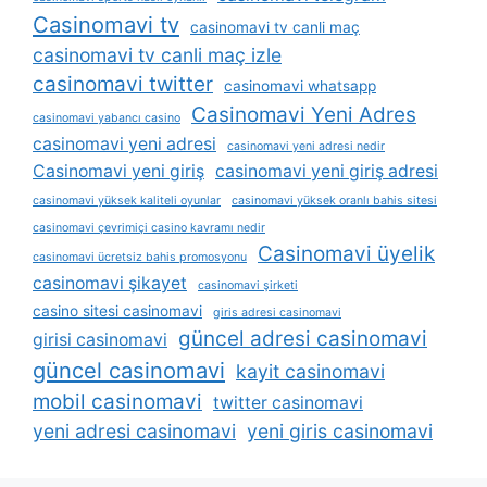
Casinomavi tv
casinomavi tv canli maç
casinomavi tv canli maç izle
casinomavi twitter
casinomavi whatsapp
Casinomavi Yeni Adres
casinomavi yabancı casino
casinomavi yeni adresi
casinomavi yeni adresi nedir
Casinomavi yeni giriş
casinomavi yeni giriş adresi
casinomavi yüksek kaliteli oyunlar
casinomavi yüksek oranlı bahis sitesi
casinomavi çevrimiçi casino kavramı nedir
Casinomavi üyelik
casinomavi ücretsiz bahis promosyonu
casinomavi şikayet
casinomavi şirketi
casino sitesi casinomavi
giris adresi casinomavi
güncel adresi casinomavi
girisi casinomavi
güncel casinomavi
kayit casinomavi
mobil casinomavi
twitter casinomavi
yeni adresi casinomavi
yeni giris casinomavi