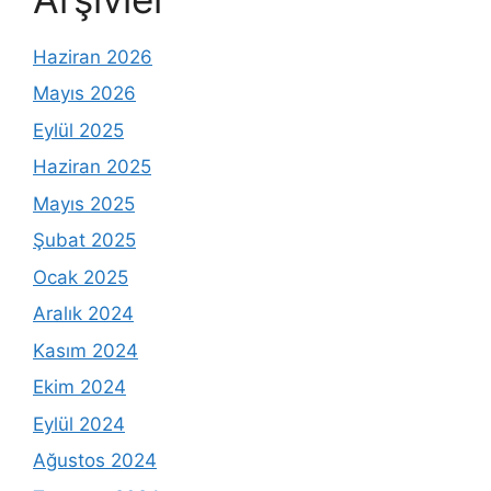
Haziran 2026
Mayıs 2026
Eylül 2025
Haziran 2025
Mayıs 2025
Şubat 2025
Ocak 2025
Aralık 2024
Kasım 2024
Ekim 2024
Eylül 2024
Ağustos 2024