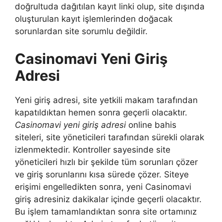
doğrultuda dağıtılan kayıt linki olup, site dışında
oluşturulan kayıt işlemlerinden doğacak
sorunlardan site sorumlu değildir.
Casinomavi Yeni Giriş
Adresi
Yeni giriş adresi, site yetkili makam tarafından
kapatıldıktan hemen sonra geçerli olacaktır.
Casinomavi yeni giriş adresi
online bahis
siteleri, site yöneticileri tarafından sürekli olarak
izlenmektedir. Kontroller sayesinde site
yöneticileri hızlı bir şekilde tüm sorunları çözer
ve giriş sorunlarını kısa sürede çözer. Siteye
erişimi engelledikten sonra, yeni Casinomavi
giriş adresiniz dakikalar içinde geçerli olacaktır.
Bu işlem tamamlandıktan sonra site ortamınız