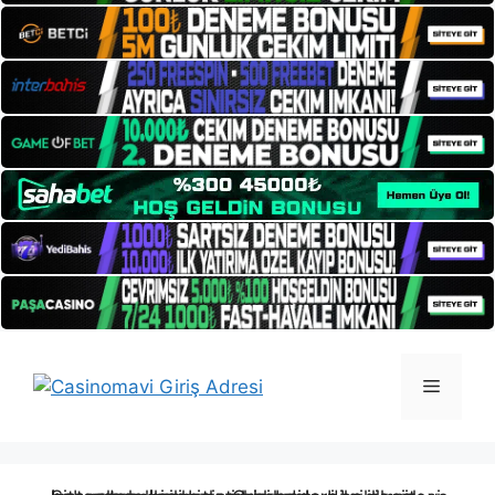
İçeriğe
atla
Menü