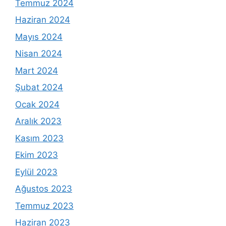
Temmuz 2024
Haziran 2024
Mayıs 2024
Nisan 2024
Mart 2024
Şubat 2024
Ocak 2024
Aralık 2023
Kasım 2023
Ekim 2023
Eylül 2023
Ağustos 2023
Temmuz 2023
Haziran 2023