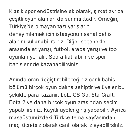
Klasik spor endüstrisine ek olarak, şirket ayrıca
çeşitli oyun alanları da sunmaktadır. Örneğin,
Türkiye’de olmayan tazı yarışlarını
deneyimlemek için istasyonun sanal bahis
alanını kullanabilirsiniz. Diğer seçenekler
arasında at yarışı, futbol, ​​araba yarışı ve top
oyunları yer alır. Spora katılabilir ve spor
bahislerinde kazanabilirsiniz.
Anında oran değiştirebileceğiniz canlı bahis
bölümü birçok oyun dalına sahiptir ve üyeler bu
şekilde para kazanır. LoL, CS Go, StarCraft,
Dota 2 ve daha birçok oyun arasından seçim
yapabilirsiniz. Kayıtlı üyeler giriş yapabilir. Ayrıca
masaüstünüzdeki Türkçe tema sayfasından
maçı ücretsiz olarak canlı olarak izleyebilirsiniz.