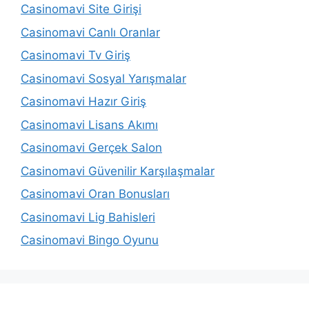
Casinomavi Site Girişi
Casinomavi Canlı Oranlar
Casinomavi Tv Giriş
Casinomavi Sosyal Yarışmalar
Casinomavi Hazır Giriş
Casinomavi Lisans Akımı
Casinomavi Gerçek Salon
Casinomavi Güvenilir Karşılaşmalar
Casinomavi Oran Bonusları
Casinomavi Lig Bahisleri
Casinomavi Bingo Oyunu