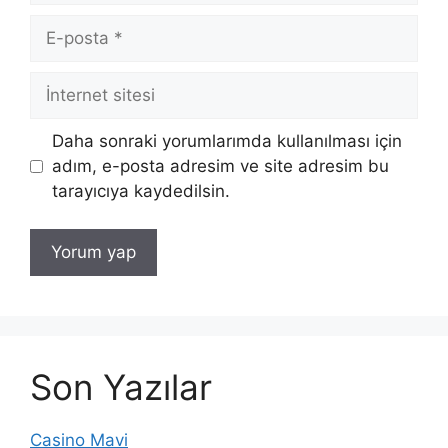
E-
posta
İnternet
sitesi
Daha sonraki yorumlarımda kullanılması için
adım, e-posta adresim ve site adresim bu
tarayıcıya kaydedilsin.
Son Yazılar
Casino Mavi