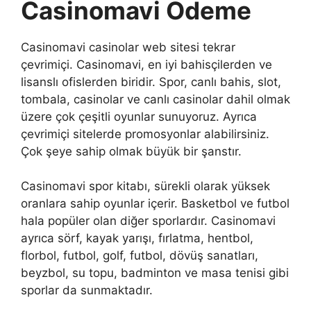
Casinomavi Ödeme
Casinomavi casinolar web sitesi tekrar
çevrimiçi. Casinomavi, en iyi bahisçilerden ve
lisanslı ofislerden biridir. Spor, canlı bahis, slot,
tombala, casinolar ve canlı casinolar dahil olmak
üzere çok çeşitli oyunlar sunuyoruz. Ayrıca
çevrimiçi sitelerde promosyonlar alabilirsiniz.
Çok şeye sahip olmak büyük bir şanstır.
Casinomavi spor kitabı, sürekli olarak yüksek
oranlara sahip oyunlar içerir. Basketbol ve futbol
hala popüler olan diğer sporlardır. Casinomavi
ayrıca sörf, kayak yarışı, fırlatma, hentbol, ​​
florbol, futbol, ​​golf, futbol, ​​dövüş sanatları,
beyzbol, su topu, badminton ve masa tenisi gibi
sporlar da sunmaktadır.