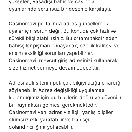
yükselen, yasadışı bahis ve casinolar
oyunlarında sorunsuz bir desenle karşılaştı.
Casinomavi portalında adres güncellemek
üyeler için sorun değil. Bu konuda çok hızlı ve
sürekli bilgi alabilirsiniz. Bu ortamı takdir eden
bahisçiler pişman olmayacak, özellik kalitesi ve
erişim eksikliği sorunları yapabilirler.
Casinomavi, mevcut giriş adresinizi kullanarak
size hizmet vermeye devam edecektir.
Adresi adlı sitenin pek çok bilgiyi açığa çıkardığı
söylenebilir. Adres değişikliği uygulaması
kullandığımız için bu bilgilerin doğru ve güvenilir
bir kaynaktan gelmesi gerekmektedir.
Casinomavi yeni adresiyle ilgili yanlış bilgiler
olumsuz etki yaratabilir ve bahisçi
dolandırıcılığına yol açabilir.