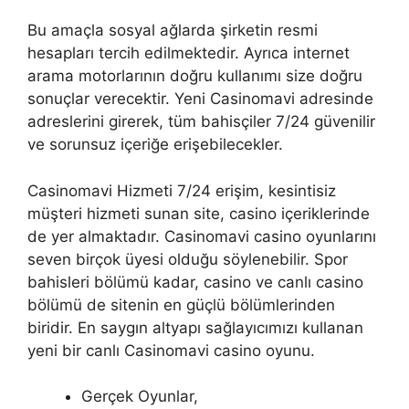
Bu amaçla sosyal ağlarda şirketin resmi
hesapları tercih edilmektedir. Ayrıca internet
arama motorlarının doğru kullanımı size doğru
sonuçlar verecektir. Yeni Casinomavi adresinde
adreslerini girerek, tüm bahisçiler 7/24 güvenilir
ve sorunsuz içeriğe erişebilecekler.
Casinomavi Hizmeti 7/24 erişim, kesintisiz
müşteri hizmeti sunan site, casino içeriklerinde
de yer almaktadır. Casinomavi casino oyunlarını
seven birçok üyesi olduğu söylenebilir. Spor
bahisleri bölümü kadar, casino ve canlı casino
bölümü de sitenin en güçlü bölümlerinden
biridir. En saygın altyapı sağlayıcımızı kullanan
yeni bir canlı Casinomavi casino oyunu.
Gerçek Oyunlar,