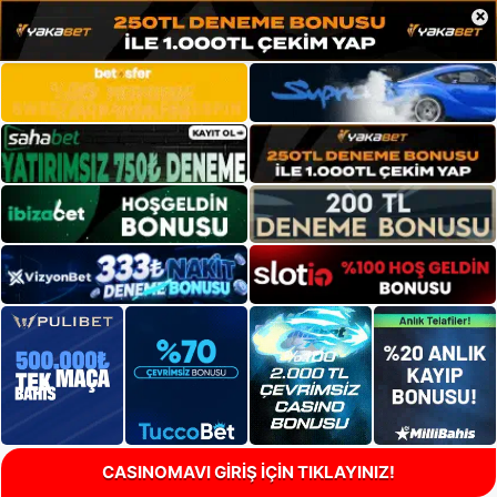
×
CASINOMAVI GİRİŞ İÇİN TIKLAYINIZ!