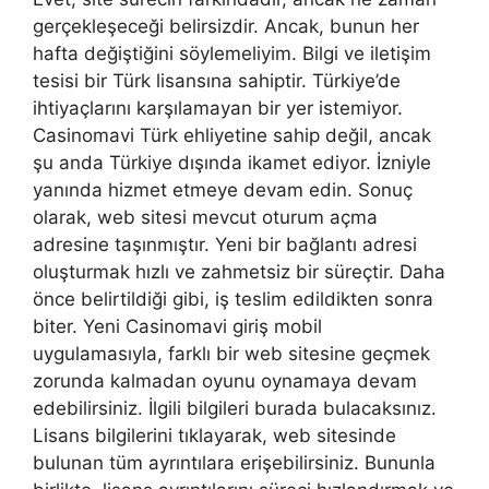
gerçekleşeceği belirsizdir. Ancak, bunun her
hafta değiştiğini söylemeliyim. Bilgi ve iletişim
tesisi bir Türk lisansına sahiptir. Türkiye’de
ihtiyaçlarını karşılamayan bir yer istemiyor.
Casinomavi Türk ehliyetine sahip değil, ancak
şu anda Türkiye dışında ikamet ediyor. İzniyle
yanında hizmet etmeye devam edin. Sonuç
olarak, web sitesi mevcut oturum açma
adresine taşınmıştır. Yeni bir bağlantı adresi
oluşturmak hızlı ve zahmetsiz bir süreçtir. Daha
önce belirtildiği gibi, iş teslim edildikten sonra
biter. Yeni Casinomavi giriş mobil
uygulamasıyla, farklı bir web sitesine geçmek
zorunda kalmadan oyunu oynamaya devam
edebilirsiniz. İlgili bilgileri burada bulacaksınız.
Lisans bilgilerini tıklayarak, web sitesinde
bulunan tüm ayrıntılara erişebilirsiniz. Bununla