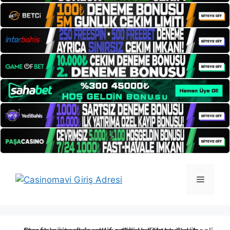
İçeriğe
atla
Menü