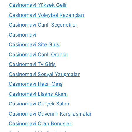
Casinomavi Yüksek Gelir
Casinomavi Voleybol Kazançları
Casinomavi Canlı Seçenekler
Casinomavi
Casinomavi Site Girişi
Casinomavi Canlı Oranlar
Casinomavi Tv Giriş
Casinomavi Sosyal Yarışmalar
Casinomavi Hazır Giriş
Casinomavi Lisans Akımı
Casinomavi Gerçek Salon
Casinomavi Güvenilir Karşılaşmalar
Casinomavi Oran Bonusları