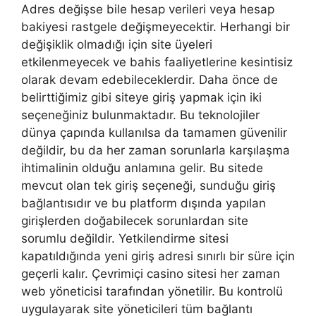
Adres değişse bile hesap verileri veya hesap
bakiyesi rastgele değişmeyecektir. Herhangi bir
değişiklik olmadığı için site üyeleri
etkilenmeyecek ve bahis faaliyetlerine kesintisiz
olarak devam edebileceklerdir. Daha önce de
belirttiğimiz gibi siteye giriş yapmak için iki
seçeneğiniz bulunmaktadır. Bu teknolojiler
dünya çapında kullanılsa da tamamen güvenilir
değildir, bu da her zaman sorunlarla karşılaşma
ihtimalinin olduğu anlamına gelir. Bu sitede
mevcut olan tek giriş seçeneği, sunduğu giriş
bağlantısıdır ve bu platform dışında yapılan
girişlerden doğabilecek sorunlardan site
sorumlu değildir. Yetkilendirme sitesi
kapatıldığında yeni giriş adresi sınırlı bir süre için
geçerli kalır. Çevrimiçi casino sitesi her zaman
web yöneticisi tarafından yönetilir. Bu kontrolü
uygulayarak site yöneticileri tüm bağlantı