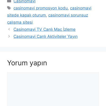
Casinomavi
Etiketler
casinomavi promosyon kodu
,
casinomavi
sitede kapalı oturum
,
casinomavi sorunsuz
çalışma sitesi
Yazı
Casinomavi TV Canlı Maç İzleme
dolaşımı
Casinomavi Canlı Aktiviteler Yayın
Yorum yapın
Yorum