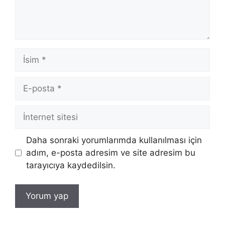
İsim
E-
posta
İnternet
sitesi
Daha sonraki yorumlarımda kullanılması için
adım, e-posta adresim ve site adresim bu
tarayıcıya kaydedilsin.