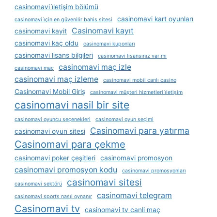
casinomavi i̇letişim bölümü
casinomavi kart oyunları
casinomavi i̇çin en güvenilir bahis sitesi
Casinomavi kayıt
casinomavi kayit
casinomavi kaç oldu
casinomavi kuponları
casinomavi lisans bilgileri
casinomavi lisansınız var mı
casinomavi maç izle
casinomavi maç
casinomavi maç izleme
casinomavi mobil canlı casino
Casinomavi Mobil Giriş
casinomavi müşteri hizmetleri i̇letişim
casinomavi nasil bir site
casinomavi oyuncu seçenekleri
casinomavi oyun seçimi
Casinomavi para yatırma
casinomavi oyun sitesi
Casinomavi para çekme
casinomavi poker çeşitleri
casinomavi promosyon
casinomavi promosyon kodu
casinomavi promosyonları
casinomavi sitesi
casinomavi sektörü
casinomavi telegram
casinomavi sports nasıl oynanır
Casinomavi tv
casinomavi tv canli maç