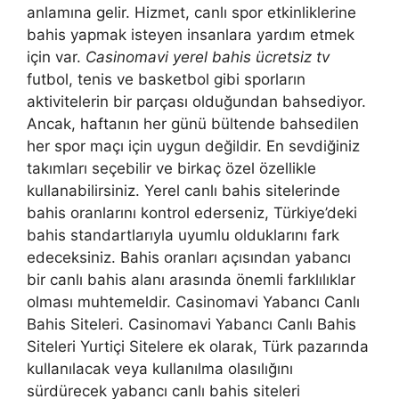
anlamına gelir. Hizmet, canlı spor etkinliklerine
bahis yapmak isteyen insanlara yardım etmek
için var.
Casinomavi yerel bahis ücretsiz tv
futbol, tenis ve basketbol gibi sporların
aktivitelerin bir parçası olduğundan bahsediyor.
Ancak, haftanın her günü bültende bahsedilen
her spor maçı için uygun değildir. En sevdiğiniz
takımları seçebilir ve birkaç özel özellikle
kullanabilirsiniz. Yerel canlı bahis sitelerinde
bahis oranlarını kontrol ederseniz, Türkiye’deki
bahis standartlarıyla uyumlu olduklarını fark
edeceksiniz. Bahis oranları açısından yabancı
bir canlı bahis alanı arasında önemli farklılıklar
olması muhtemeldir. Casinomavi Yabancı Canlı
Bahis Siteleri. Casinomavi Yabancı Canlı Bahis
Siteleri Yurtiçi Sitelere ek olarak, Türk pazarında
kullanılacak veya kullanılma olasılığını
sürdürecek yabancı canlı bahis siteleri