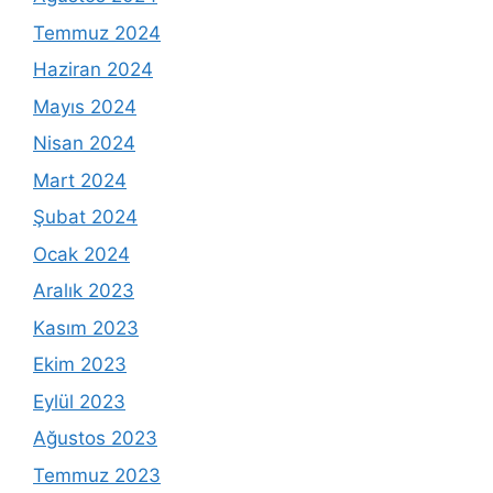
Temmuz 2024
Haziran 2024
Mayıs 2024
Nisan 2024
Mart 2024
Şubat 2024
Ocak 2024
Aralık 2023
Kasım 2023
Ekim 2023
Eylül 2023
Ağustos 2023
Temmuz 2023