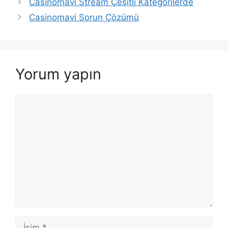
Casinomavi Stream Çeşitli Kategorilerde
dolaşımı
Casinomavi Sorun Çözümü
Yorum yapın
Yorum
İsim