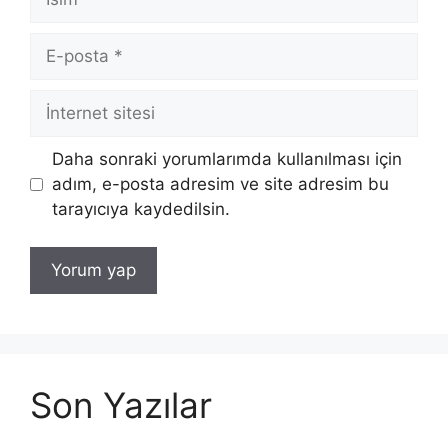
E-
posta
İnternet
sitesi
Daha sonraki yorumlarımda kullanılması için
adım, e-posta adresim ve site adresim bu
tarayıcıya kaydedilsin.
Son Yazılar