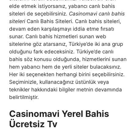
elde etmek istiyorsanız, yabancı canlı bahis
siteleri de seçebilirsiniz.
Casinomavi canlı bahis
siteleri
Canlı Bahis Siteleri. Canlı bahis siteleri,
devam eden karşılaşmayı iddia etme fırsatı
sunar. Canlı bahis hizmetleri sunan web
sitelerine göz atarsanız, Türkiye’de iki ana grup
olduğunu fark edeceksiniz. Türkiye’de canlı
bahis söz konusu olduğunda, hizmetlerini sunan
hem yabancı hem de yerli siteler bulacaksınız.
Her iki seçenekten herhangi birini seçebilirsiniz.
Seçiminizle, kullanacağınız üstünlük veya
teknikler hakkındaki bilgiler metnin devamında
belirtilmiştir.
Casinomavi Yerel Bahis
Ücretsiz Tv