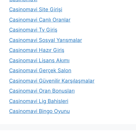
Casinomavi Site Girişi
Casinomavi Canlı Oranlar
Casinomavi Tv Giriş
Casinomavi Sosyal Yarışmalar
Casinomavi Hazır Giriş
Casinomavi Lisans Akımı
Casinomavi Gerçek Salon
Casinomavi Güvenilir Karşılaşmalar
Casinomavi Oran Bonusları
Casinomavi Lig Bahisleri
Casinomavi Bingo Oyunu