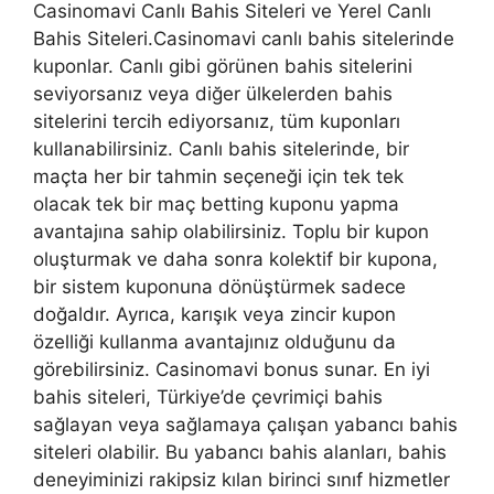
Casinomavi Canlı Bahis Siteleri ve Yerel Canlı
Bahis Siteleri.Casinomavi canlı bahis sitelerinde
kuponlar. Canlı gibi görünen bahis sitelerini
seviyorsanız veya diğer ülkelerden bahis
sitelerini tercih ediyorsanız, tüm kuponları
kullanabilirsiniz. Canlı bahis sitelerinde, bir
maçta her bir tahmin seçeneği için tek tek
olacak tek bir maç betting kuponu yapma
avantajına sahip olabilirsiniz. Toplu bir kupon
oluşturmak ve daha sonra kolektif bir kupona,
bir sistem kuponuna dönüştürmek sadece
doğaldır. Ayrıca, karışık veya zincir kupon
özelliği kullanma avantajınız olduğunu da
görebilirsiniz. Casinomavi bonus sunar. En iyi
bahis siteleri, Türkiye’de çevrimiçi bahis
sağlayan veya sağlamaya çalışan yabancı bahis
siteleri olabilir. Bu yabancı bahis alanları, bahis
deneyiminizi rakipsiz kılan birinci sınıf hizmetler