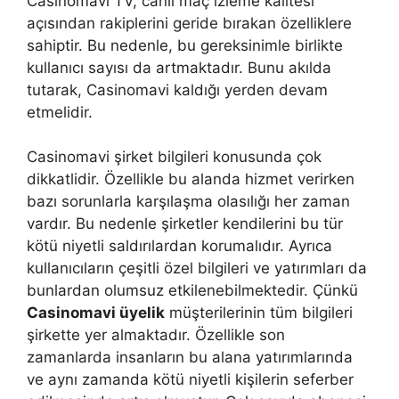
Casinomavi TV, canlı maç izleme kalitesi
açısından rakiplerini geride bırakan özelliklere
sahiptir. Bu nedenle, bu gereksinimle birlikte
kullanıcı sayısı da artmaktadır. Bunu akılda
tutarak, Casinomavi kaldığı yerden devam
etmelidir.
Casinomavi şirket bilgileri konusunda çok
dikkatlidir. Özellikle bu alanda hizmet verirken
bazı sorunlarla karşılaşma olasılığı her zaman
vardır. Bu nedenle şirketler kendilerini bu tür
kötü niyetli saldırılardan korumalıdır. Ayrıca
kullanıcıların çeşitli özel bilgileri ve yatırımları da
bunlardan olumsuz etkilenebilmektedir. Çünkü
Casinomavi üyelik
müşterilerinin tüm bilgileri
şirkette yer almaktadır. Özellikle son
zamanlarda insanların bu alana yatırımlarında
ve aynı zamanda kötü niyetli kişilerin seferber