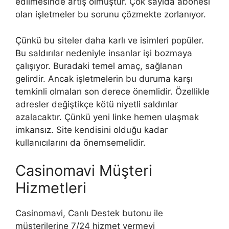
edilmesinde artış olmuştur. Çok sayıda abonesi
olan işletmeler bu sorunu çözmekte zorlanıyor.
Çünkü bu siteler daha karlı ve isimleri popüler.
Bu saldırılar nedeniyle insanlar işi bozmaya
çalışıyor. Buradaki temel amaç, sağlanan
gelirdir. Ancak işletmelerin bu duruma karşı
temkinli olmaları son derece önemlidir. Özellikle
adresler değiştikçe kötü niyetli saldırılar
azalacaktır. Çünkü yeni linke hemen ulaşmak
imkansız. Site kendisini olduğu kadar
kullanıcılarını da önemsemelidir.
Casinomavi Müşteri
Hizmetleri
Casinomavi, Canlı Destek butonu ile
müşterilerine 7/24 hizmet vermeyi