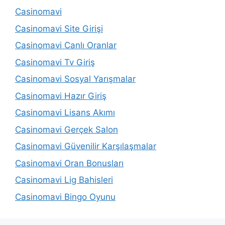
Casinomavi
Casinomavi Site Girişi
Casinomavi Canlı Oranlar
Casinomavi Tv Giriş
Casinomavi Sosyal Yarışmalar
Casinomavi Hazır Giriş
Casinomavi Lisans Akımı
Casinomavi Gerçek Salon
Casinomavi Güvenilir Karşılaşmalar
Casinomavi Oran Bonusları
Casinomavi Lig Bahisleri
Casinomavi Bingo Oyunu