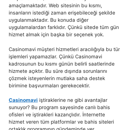
amaçlamaktadır. Web sitesinin bu kısmı,
insanların istediği zaman erişebileceği şekilde
uygulanmaktadır. Bu konuda diğer
uygulamalardan farklıdır. Çünkü sitede tüm gün
hizmet almak için başka bir seçenek yok.
Casinomavi müşteri hizmetleri aracılığıyla bu tür
işlemleri yapamazlar. Çünkü Casinomavi
kadrosunun bu kısmı günün belirli saatlerinde
hizmete açıktır. Bu süre dışında sorunlarını
çözmek isteyenlerin mutlaka saha destek
birimine başvurmaları gerekecektir.
Casinomavi
iştiraklerine ne gibi avantajlar
sunuyor? Bu program sayesinde canlı bahis
ofisleri ve iştirakleri kazançlıdır. İnternette
hizmet veren tüm platformlar ve bahis siteleri
ortaklık programının gündeminde yer