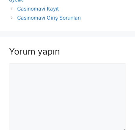
Yazı
Casinomavi Kayıt
dolaşımı
Casinomavi Giriş Sorunları
Yorum yapın
Yorum