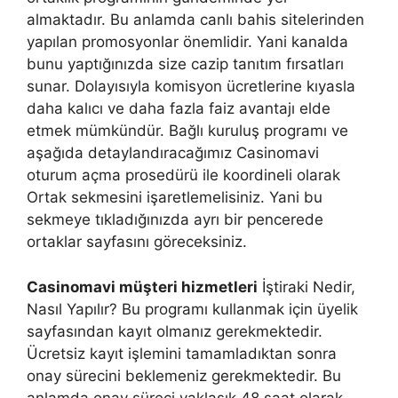
almaktadır. Bu anlamda canlı bahis sitelerinden
yapılan promosyonlar önemlidir. Yani kanalda
bunu yaptığınızda size cazip tanıtım fırsatları
sunar. Dolayısıyla komisyon ücretlerine kıyasla
daha kalıcı ve daha fazla faiz avantajı elde
etmek mümkündür. Bağlı kuruluş programı ve
aşağıda detaylandıracağımız Casinomavi
oturum açma prosedürü ile koordineli olarak
Ortak sekmesini işaretlemelisiniz. Yani bu
sekmeye tıkladığınızda ayrı bir pencerede
ortaklar sayfasını göreceksiniz.
Casinomavi müşteri hizmetleri
İştiraki Nedir,
Nasıl Yapılır? Bu programı kullanmak için üyelik
sayfasından kayıt olmanız gerekmektedir.
Ücretsiz kayıt işlemini tamamladıktan sonra
onay sürecini beklemeniz gerekmektedir. Bu
anlamda onay süreci yaklaşık 48 saat olarak