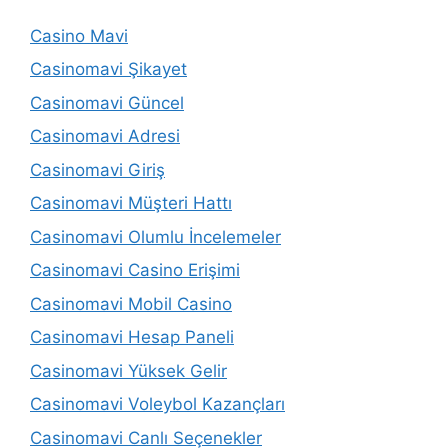
Casino Mavi
Casinomavi Şikayet
Casinomavi Güncel
Casinomavi Adresi
Casinomavi Giriş
Casinomavi Müşteri Hattı
Casinomavi Olumlu İncelemeler
Casinomavi Casino Erişimi
Casinomavi Mobil Casino
Casinomavi Hesap Paneli
Casinomavi Yüksek Gelir
Casinomavi Voleybol Kazançları
Casinomavi Canlı Seçenekler