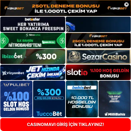
×
CASINOMAVI GİRİŞ İÇİN TIKLAYINIZ!