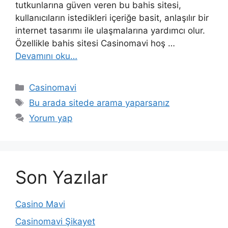
tutkunlarına güven veren bu bahis sitesi,
kullanıcıların istedikleri içeriğe basit, anlaşılır bir
internet tasarımı ile ulaşmalarına yardımcı olur.
Özellikle bahis sitesi Casinomavi hoş …
Devamını oku…
Kategoriler
Casinomavi
Etiketler
Bu arada sitede arama yaparsanız
Yorum yap
Son Yazılar
Casino Mavi
Casinomavi Şikayet