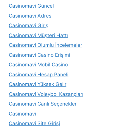
Casinomavi Güncel
Casinomavi Adresi
Casinomavi Giriş
Casinomavi Müşteri Hattı
Casinomavi Olumlu İncelemeler
Casinomavi Casino Erişimi
Casinomavi Mobil Casino
Casinomavi Hesap Paneli
Casinomavi Yüksek Gelir
Casinomavi Voleybol Kazançları
Casinomavi Canlı Seçenekler
Casinomavi
Casinomavi Site Girişi