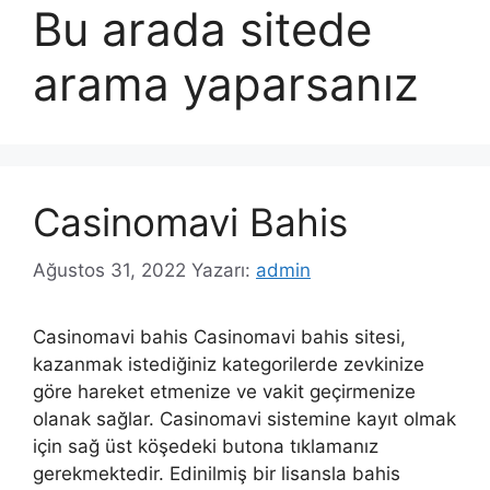
Bu arada sitede
arama yaparsanız
Casinomavi Bahis
Ağustos 31, 2022
Yazarı:
admin
Casinomavi bahis Casinomavi bahis sitesi,
kazanmak istediğiniz kategorilerde zevkinize
göre hareket etmenize ve vakit geçirmenize
olanak sağlar. Casinomavi sistemine kayıt olmak
için sağ üst köşedeki butona tıklamanız
gerekmektedir. Edinilmiş bir lisansla bahis