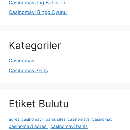
Casinomavi Lig Bahisleri
Casinomavi Bingo Oyunu
Kategoriler
Casinomavi
Casinomavi Giriş
Etiket Bulutu
adresi casinomavi
bahis sitesi casinomavi
Casinomavi
casinomavi adresi
casinomavi bahis