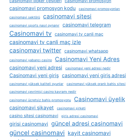
casinomavi poker çeşitleri
casinomavi promosyon
casinomavi promosyon kodu
casinomavi promosyonları
casinomavi sitesi
casinomavi sektörü
casinomavi telegram
casinomavi sports nasıl oynanır
Casinomavi tv
casinomavi tv canli maç
casinomavi tv canli maç izle
casinomavi twitter
casinomavi whatsapp
Casinomavi Yeni Adres
casinomavi yabancı casino
casinomavi yeni adresi
casinomavi yeni adresi nedir
Casinomavi yeni giriş
casinomavi yeni giriş adresi
casinomavi yüksek kaliteli oyunlar
casinomavi yüksek oranlı bahis sitesi
casinomavi çevrimiçi casino kavramı nedir
Casinomavi üyelik
casinomavi ücretsiz bahis promosyonu
casinomavi şikayet
casinomavi şirketi
casino sitesi casinomavi
giris adresi casinomavi
güncel adresi casinomavi
girisi casinomavi
güncel casinomavi
kayit casinomavi