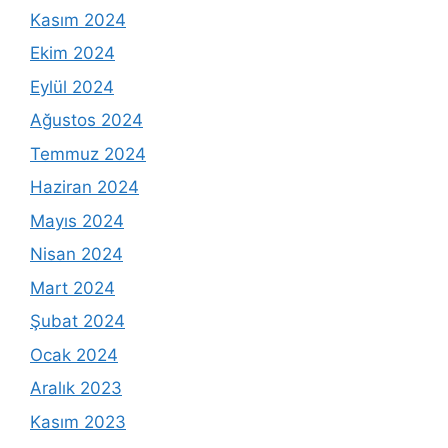
Kasım 2024
Ekim 2024
Eylül 2024
Ağustos 2024
Temmuz 2024
Haziran 2024
Mayıs 2024
Nisan 2024
Mart 2024
Şubat 2024
Ocak 2024
Aralık 2023
Kasım 2023