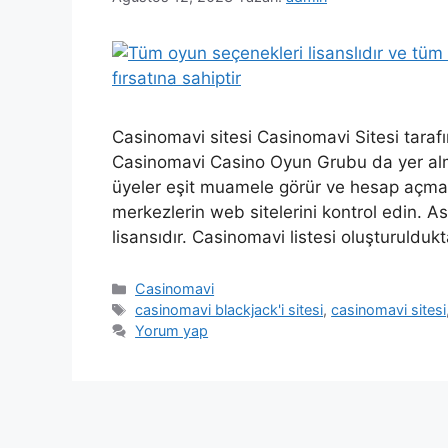
Casinomavi sitesi Casinomavi Sitesi taraf
Casinomavi Casino Oyun Grubu da yer alma
üyeler eşit muamele görür ve hesap açma fır
merkezlerin web sitelerini kontrol edin. As
lisansıdır. Casinomavi listesi oluşturuldukt
Kategoriler
Casinomavi
Etiketler
casinomavi blackjack'i sitesi
,
casinomavi sitesi
Yorum yap