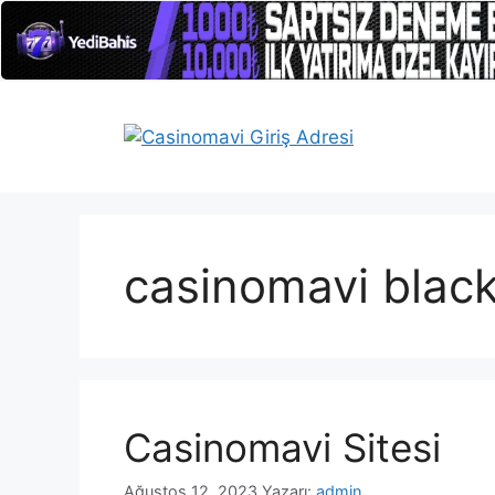
İçeriğe
atla
casinomavi blackj
Casinomavi Sitesi
Ağustos 12, 2023
Yazarı:
admin