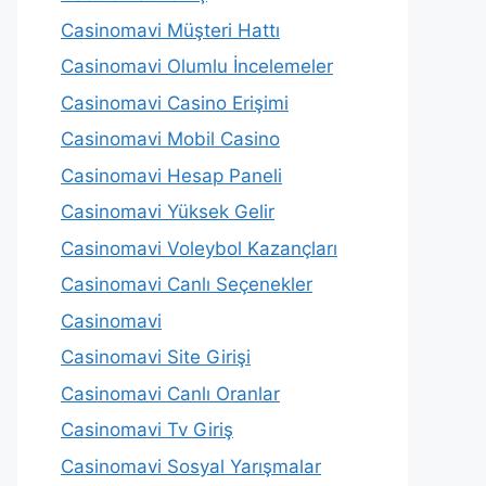
Casinomavi Müşteri Hattı
Casinomavi Olumlu İncelemeler
Casinomavi Casino Erişimi
Casinomavi Mobil Casino
Casinomavi Hesap Paneli
Casinomavi Yüksek Gelir
Casinomavi Voleybol Kazançları
Casinomavi Canlı Seçenekler
Casinomavi
Casinomavi Site Girişi
Casinomavi Canlı Oranlar
Casinomavi Tv Giriş
Casinomavi Sosyal Yarışmalar