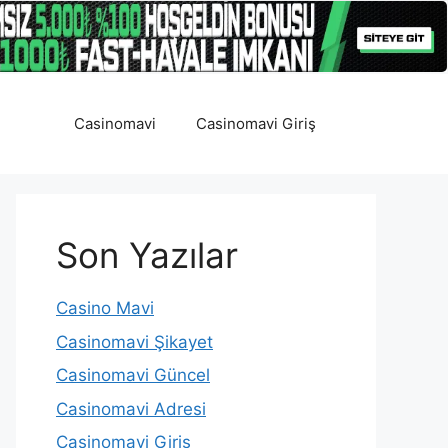
Casinomavi
Casinomavi Giriş
Son Yazılar
Casino Mavi
Casinomavi Şikayet
Casinomavi Güncel
Casinomavi Adresi
Casinomavi Giriş