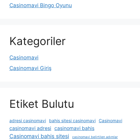
Casinomavi Bingo Oyunu
Kategoriler
Casinomavi
Casinomavi Giriş
Etiket Bulutu
adresi casinomavi
bahis sitesi casinomavi
Casinomavi
casinomavi adresi
casinomavi bahis
Casinomavi bahis sitesi
casinomavi belirtilen adımlar