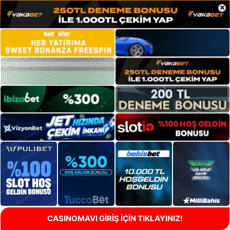
×
CASINOMAVI GİRİŞ İÇİN TIKLAYINIZ!