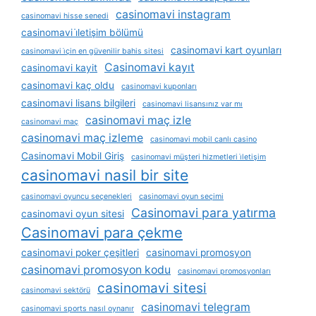
casinomavi instagram
casinomavi hisse senedi
casinomavi i̇letişim bölümü
casinomavi kart oyunları
casinomavi i̇çin en güvenilir bahis sitesi
Casinomavi kayıt
casinomavi kayit
casinomavi kaç oldu
casinomavi kuponları
casinomavi lisans bilgileri
casinomavi lisansınız var mı
casinomavi maç izle
casinomavi maç
casinomavi maç izleme
casinomavi mobil canlı casino
Casinomavi Mobil Giriş
casinomavi müşteri hizmetleri i̇letişim
casinomavi nasil bir site
casinomavi oyuncu seçenekleri
casinomavi oyun seçimi
Casinomavi para yatırma
casinomavi oyun sitesi
Casinomavi para çekme
casinomavi poker çeşitleri
casinomavi promosyon
casinomavi promosyon kodu
casinomavi promosyonları
casinomavi sitesi
casinomavi sektörü
casinomavi telegram
casinomavi sports nasıl oynanır