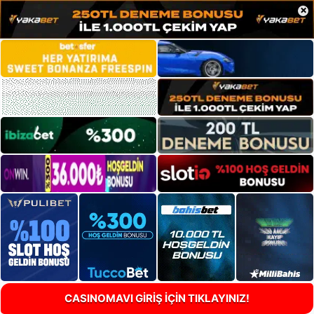
×
CASINOMAVI GİRİŞ İÇİN TIKLAYINIZ!