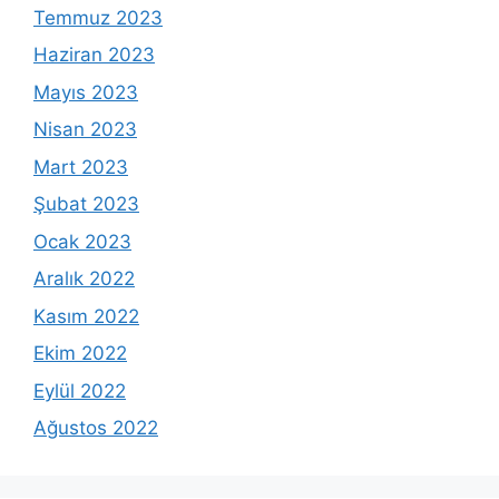
Temmuz 2023
Haziran 2023
Mayıs 2023
Nisan 2023
Mart 2023
Şubat 2023
Ocak 2023
Aralık 2022
Kasım 2022
Ekim 2022
Eylül 2022
Ağustos 2022