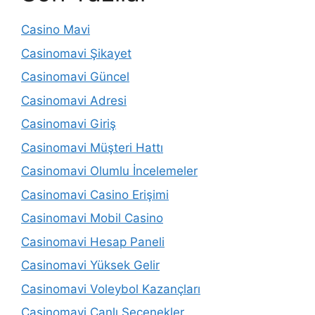
Casino Mavi
Casinomavi Şikayet
Casinomavi Güncel
Casinomavi Adresi
Casinomavi Giriş
Casinomavi Müşteri Hattı
Casinomavi Olumlu İncelemeler
Casinomavi Casino Erişimi
Casinomavi Mobil Casino
Casinomavi Hesap Paneli
Casinomavi Yüksek Gelir
Casinomavi Voleybol Kazançları
Casinomavi Canlı Seçenekler