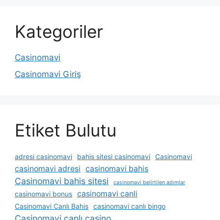
Kategoriler
Casinomavi
Casinomavi Giriş
Etiket Bulutu
adresi casinomavi
bahis sitesi casinomavi
Casinomavi
casinomavi adresi
casinomavi bahis
Casinomavi bahis sitesi
casinomavi belirtilen adımlar
casinomavi canli
casinomavi bonus
Casinomavi Canlı Bahis
casinomavi canlı bingo
Casinomavi canlı casino