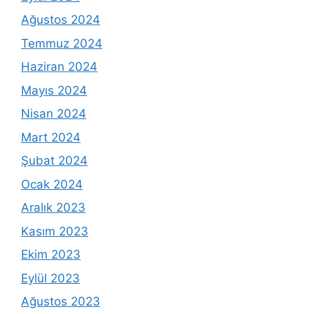
Ağustos 2024
Temmuz 2024
Haziran 2024
Mayıs 2024
Nisan 2024
Mart 2024
Şubat 2024
Ocak 2024
Aralık 2023
Kasım 2023
Ekim 2023
Eylül 2023
Ağustos 2023