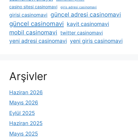
casino sitesi casinomavi
giris adresi casinomavi
güncel adresi casinomavi
girisi casinomavi
güncel casinomavi
kayit casinomavi
mobil casinomavi
twitter casinomavi
yeni adresi casinomavi
yeni giris casinomavi
Arşivler
Haziran 2026
Mayıs 2026
Eylül 2025
Haziran 2025
Mayıs 2025