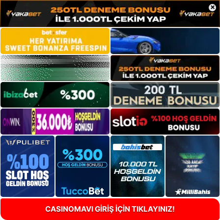
×
CASINOMAVI GİRİŞ İÇİN TIKLAYINIZ!