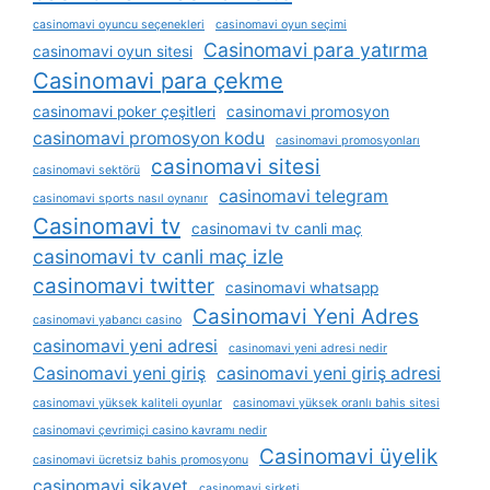
casinomavi oyuncu seçenekleri
casinomavi oyun seçimi
Casinomavi para yatırma
casinomavi oyun sitesi
Casinomavi para çekme
casinomavi poker çeşitleri
casinomavi promosyon
casinomavi promosyon kodu
casinomavi promosyonları
casinomavi sitesi
casinomavi sektörü
casinomavi telegram
casinomavi sports nasıl oynanır
Casinomavi tv
casinomavi tv canli maç
casinomavi tv canli maç izle
casinomavi twitter
casinomavi whatsapp
Casinomavi Yeni Adres
casinomavi yabancı casino
casinomavi yeni adresi
casinomavi yeni adresi nedir
Casinomavi yeni giriş
casinomavi yeni giriş adresi
casinomavi yüksek kaliteli oyunlar
casinomavi yüksek oranlı bahis sitesi
casinomavi çevrimiçi casino kavramı nedir
Casinomavi üyelik
casinomavi ücretsiz bahis promosyonu
casinomavi şikayet
casinomavi şirketi