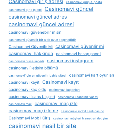
Casinomavi giriş adresi
casinomavi giriş e-posta
Casinomavi güncel
casinomavi giriş i̇şlemi
casinomavi güncel adres
casinomavi güncel adresi
casinomavi güvenebilir misin
casinomavi güvenilir bir web oyun seçeneğidir
casinomavi güvenlir mi
Casinomavi Güvenilir Mi
casinomavi hakkında
casinomavi hesap paneli
casinomavi instagram
casinomavi hisse senedi
casinomavi i̇letişim bölümü
casinomavi kart oyunları
casinomavi i̇çin en güvenilir bahis sitesi
Casinomavi kayıt
casinomavi kayit
casinomavi kaç oldu
casinomavi kuponları
casinomavi lisans bilgileri
casinomavi lisansınız var mı
casinomavi maç izle
casinomavi maç
casinomavi maç izleme
casinomavi mobil canlı casino
Casinomavi Mobil Giriş
casinomavi müşteri hizmetleri i̇letişim
casinomavi nasil bir site