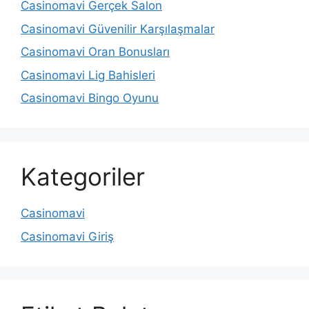
Casinomavi Gerçek Salon
Casinomavi Güvenilir Karşılaşmalar
Casinomavi Oran Bonusları
Casinomavi Lig Bahisleri
Casinomavi Bingo Oyunu
Kategoriler
Casinomavi
Casinomavi Giriş