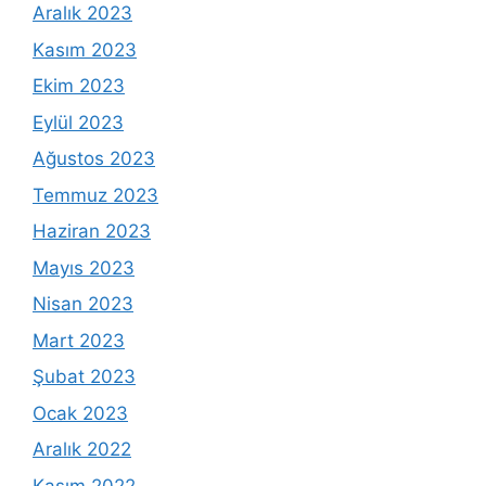
Aralık 2023
Kasım 2023
Ekim 2023
Eylül 2023
Ağustos 2023
Temmuz 2023
Haziran 2023
Mayıs 2023
Nisan 2023
Mart 2023
Şubat 2023
Ocak 2023
Aralık 2022
Kasım 2022