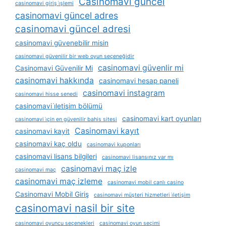
Casinomavi güncel
casinomavi giriş i̇şlemi
casinomavi güncel adres
casinomavi güncel adresi
casinomavi güvenebilir misin
casinomavi güvenilir bir web oyun seçeneğidir
casinomavi güvenlir mi
Casinomavi Güvenilir Mi
casinomavi hakkında
casinomavi hesap paneli
casinomavi instagram
casinomavi hisse senedi
casinomavi i̇letişim bölümü
casinomavi kart oyunları
casinomavi i̇çin en güvenilir bahis sitesi
Casinomavi kayıt
casinomavi kayit
casinomavi kaç oldu
casinomavi kuponları
casinomavi lisans bilgileri
casinomavi lisansınız var mı
casinomavi maç izle
casinomavi maç
casinomavi maç izleme
casinomavi mobil canlı casino
Casinomavi Mobil Giriş
casinomavi müşteri hizmetleri i̇letişim
casinomavi nasil bir site
casinomavi oyuncu seçenekleri
casinomavi oyun seçimi