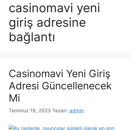
casinomavi yeni
giriş adresine
bağlantı
Casinomavi Yeni Giriş
Adresi Güncellenecek
Mi
Temmuz 19, 2023
Yazarı:
admin