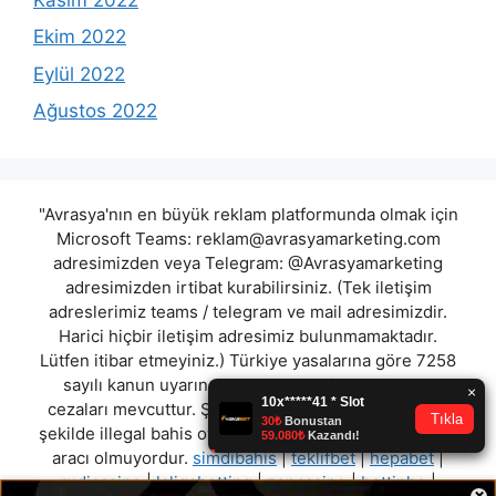
Ekim 2022
Eylül 2022
Ağustos 2022
"Avrasya'nın en büyük reklam platformunda olmak için
Microsoft Teams:
reklam@avrasyamarketing.com
adresimizden veya Telegram: @Avrasyamarketing
adresimizden irtibat kurabilirsiniz. (Tek iletişim
adreslerimiz teams / telegram ve mail adresimizdir.
Harici hiçbir iletişim adresimiz bulunmamaktadır.
Lütfen itibar etmeyiniz.) Türkiye yasalarına göre 7258
sayılı kanun uyarınca yasa dışı bahis oynamanın
cezaları mevcuttur. Şu an bulunduğunuz site hiç bir
şekilde illegal bahis oyunları oynatmıyor ve oynamaya
aracı olmuyordur.
simdibahis
|
teklifbet
|
hepabet
|
rudicasino
|
laligabetting
|
zencasino
|
bettinho
|
×