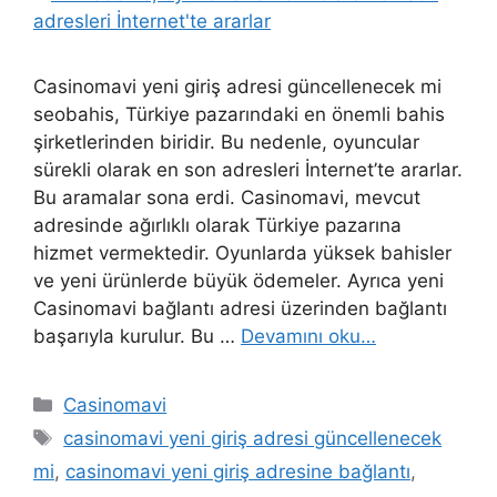
Casinomavi yeni giriş adresi güncellenecek mi
seobahis, Türkiye pazarındaki en önemli bahis
şirketlerinden biridir. Bu nedenle, oyuncular
sürekli olarak en son adresleri İnternet’te ararlar.
Bu aramalar sona erdi. Casinomavi, mevcut
adresinde ağırlıklı olarak Türkiye pazarına
hizmet vermektedir. Oyunlarda yüksek bahisler
ve yeni ürünlerde büyük ödemeler. Ayrıca yeni
Casinomavi bağlantı adresi üzerinden bağlantı
başarıyla kurulur. Bu …
Devamını oku…
Kategoriler
Casinomavi
Etiketler
casinomavi yeni giriş adresi güncellenecek
mi
,
casinomavi yeni giriş adresine bağlantı
,