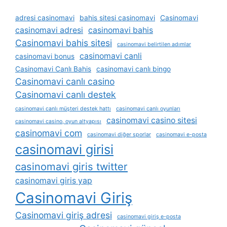
adresi casinomavi
bahis sitesi casinomavi
Casinomavi
casinomavi adresi
casinomavi bahis
Casinomavi bahis sitesi
casinomavi belirtilen adımlar
casinomavi canli
casinomavi bonus
Casinomavi Canlı Bahis
casinomavi canlı bingo
Casinomavi canlı casino
Casinomavi canlı destek
casinomavi canlı müşteri destek hattı
casinomavi canlı oyunları
casinomavi casino sitesi
casinomavi casino, oyun altyapısı
casinomavi com
casinomavi diğer sporlar
casinomavi e-posta
casinomavi girisi
casinomavi giris twitter
casinomavi giris yap
Casinomavi Giriş
Casinomavi giriş adresi
casinomavi giriş e-posta