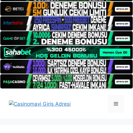
İçeriğe
atla
Menü